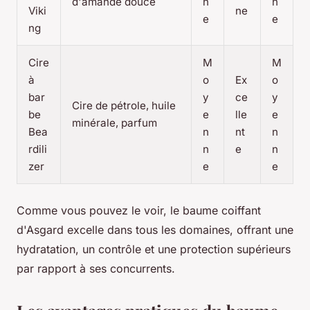
d'amande douce
n
n
Viki
ne
e
e
ng
Cire
M
M
à
o
Ex
o
bar
y
ce
y
Cire de pétrole, huile
be
e
lle
e
minérale, parfum
Bea
n
nt
n
rdili
n
e
n
zer
e
e
Comme vous pouvez le voir, le baume coiffant
d'Asgard excelle dans tous les domaines, offrant une
hydratation, un contrôle et une protection supérieurs
par rapport à ses concurrents.