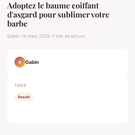
Adoptez le baume coiffant
d'asgard pour sublimer votre
barbe
Gabin
•
14 mars 2025
•
7 min de lecture
Gabin
G
TAGS
Beauté