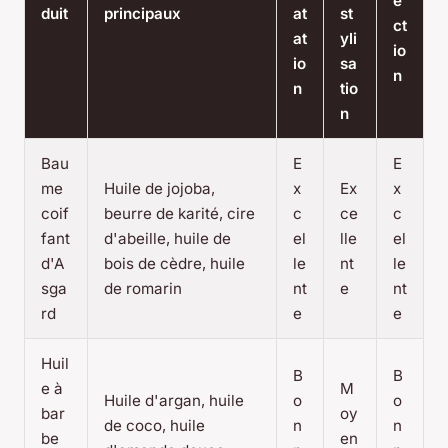
e
duit
principaux
at
st
ct
at
yli
io
io
sa
n
n
tio
n
Bau
E
E
me
Huile de jojoba,
x
Ex
x
coif
beurre de karité, cire
c
ce
c
fant
d'abeille, huile de
el
lle
el
d'A
bois de cèdre, huile
le
nt
le
sga
de romarin
nt
e
nt
rd
e
e
Huil
B
B
e à
M
Huile d'argan, huile
o
o
bar
oy
de coco, huile
n
n
be
en