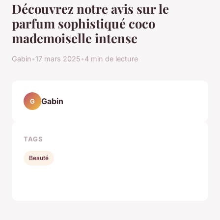
Découvrez notre avis sur le
parfum sophistiqué coco
mademoiselle intense
Gabin
•
17 mars 2025
•
4 min de lecture
Gabin
G
TAGS
Beauté