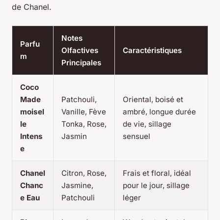
de Chanel.
Notes
Parfu
Olfactives
Caractéristiques
m
Principales
Coco
Made
Patchouli,
Oriental, boisé et
moisel
Vanille, Fève
ambré, longue durée
le
Tonka, Rose,
de vie, sillage
Intens
Jasmin
sensuel
e
Chanel
Citron, Rose,
Frais et floral, idéal
Chanc
Jasmine,
pour le jour, sillage
e Eau
Patchouli
léger