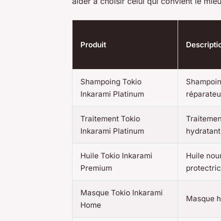
aider à choisir celui qui convient le mie
Produit
Descripti
Shampoing Tokio
Shampoing
Inkarami Platinum
réparateu
Traitement Tokio
Traitemen
Inkarami Platinum
hydratant
Huile Tokio Inkarami
Huile nou
Premium
protectri
Masque Tokio Inkarami
Masque hy
Home