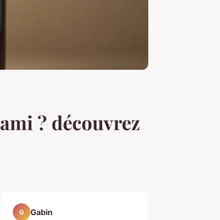
rami ? découvrez
Gabin
G