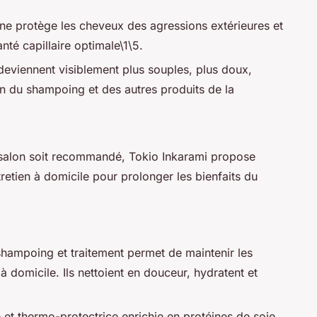
ène protège les cheveux des agressions extérieures et
nté capillaire optimale\1\5.
eviennent visiblement plus souples, plus doux,
tion du shampoing et des autres produits de la
n salon soit recommandé, Tokio Inkarami propose
etien à domicile pour prolonger les bienfaits du
hampoing et traitement permet de maintenir les
à domicile. Ils nettoient en douceur, hydratent et
e et thermo-protectrice enrichie en protéines de soie,