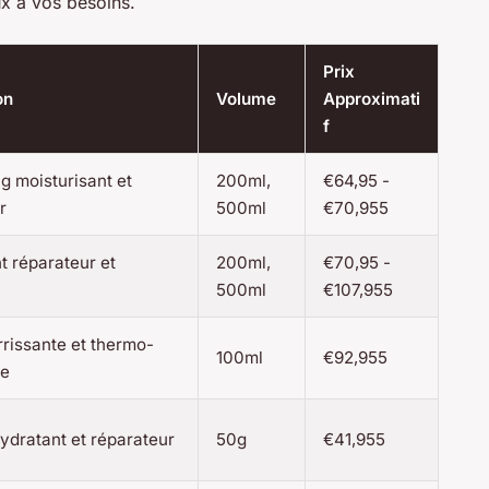
ux à vos besoins.
Prix
on
Volume
Approximati
f
 moisturisant et
200ml,
€64,95 -
r
500ml
€70,955
t réparateur et
200ml,
€70,95 -
500ml
€107,955
rrissante et thermo-
100ml
€92,955
ce
dratant et réparateur
50g
€41,955