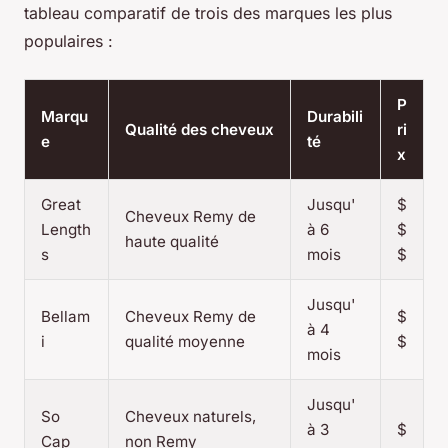
tableau comparatif de trois des marques les plus
populaires :
P
Marqu
Durabili
Qualité des cheveux
ri
e
té
x
Great
Jusqu'
$
Cheveux Remy de
Length
à 6
$
haute qualité
s
mois
$
Jusqu'
Bellam
Cheveux Remy de
$
à 4
i
qualité moyenne
$
mois
Jusqu'
So
Cheveux naturels,
à 3
$
Cap
non Remy