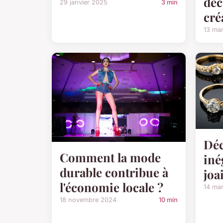
déc
29 janvier 2025
3 min
cré
13 ma
Déc
Comment la mode
iné
durable contribue à
joa
l'économie locale ?
14 ma
18 novembre 2024
10 min