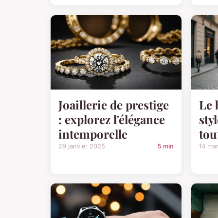
Joaillerie de prestige
Le 
: explorez l'élégance
sty
intemporelle
tou
29 janvier 2025
5 min
14 ma