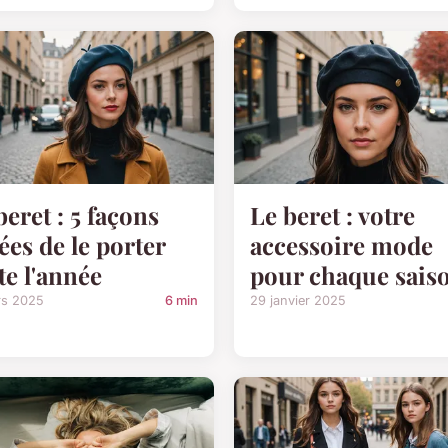
beret : 5 façons
Le beret : votre
lées de le porter
accessoire mode
te l'année
pour chaque sais
rs 2025
6 min
29 janvier 2025