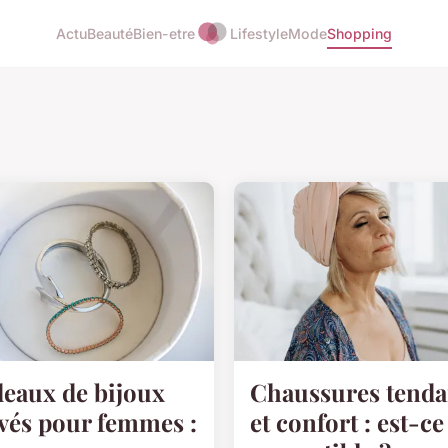
Actu
Beauté
Bien-etre
Lifestyle
Mode
Shopping
eaux de bijoux
Chaussures tend
vés pour femmes :
et confort : est-ce