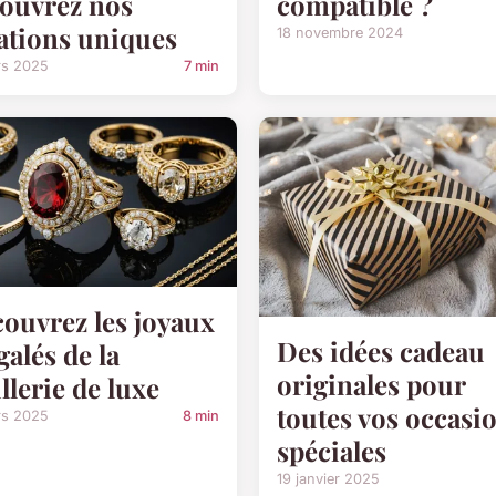
ouvrez nos
compatible ?
ations uniques
18 novembre 2024
rs 2025
7 min
ouvrez les joyaux
Des idées cadeau
galés de la
originales pour
illerie de luxe
toutes vos occasi
rs 2025
8 min
spéciales
19 janvier 2025