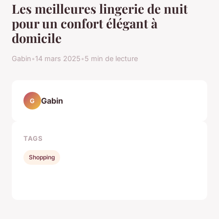
Les meilleures lingerie de nuit
pour un confort élégant à
domicile
Gabin
•
14 mars 2025
•
5 min de lecture
Gabin
G
TAGS
Shopping