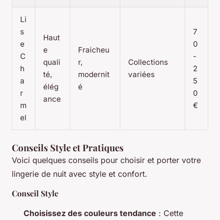
Li
s
7
Haut
e
0
e
Fraicheu
C
-
quali
r,
Collections
h
2
té,
modernit
variées
a
5
élég
é
r
0
ance
m
€
el
Conseils Style et Pratiques
Voici quelques conseils pour choisir et porter votre
lingerie de nuit avec style et confort.
Conseil Style
Choisissez des couleurs tendance
: Cette