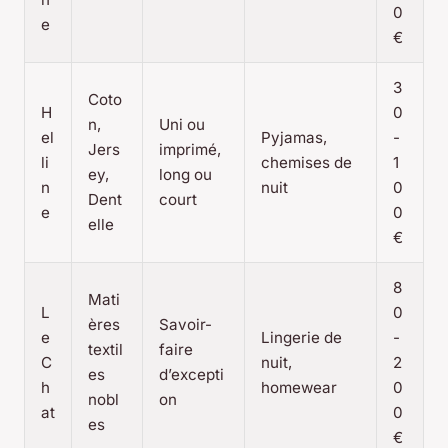
0
e
€
3
Coto
H
0
n,
Uni ou
el
Pyjamas,
-
Jers
imprimé,
li
chemises de
1
ey,
long ou
n
nuit
0
Dent
court
e
0
elle
€
8
Mati
L
0
ères
Savoir-
e
Lingerie de
-
textil
faire
C
nuit,
2
es
d’excepti
h
homewear
0
nobl
on
at
0
es
€