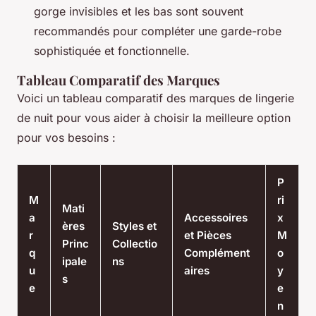
gorge invisibles et les bas sont souvent
recommandés pour compléter une garde-robe
sophistiquée et fonctionnelle.
Tableau Comparatif des Marques
Voici un tableau comparatif des marques de lingerie
de nuit pour vous aider à choisir la meilleure option
pour vos besoins :
P
M
ri
Mati
a
Accessoires
x
ères
Styles et
r
et Pièces
M
Princ
Collectio
q
Complément
o
ipale
ns
u
aires
y
s
e
e
n