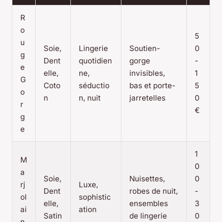
R
o
5
u
Soie,
Lingerie
Soutien-
0
g
Dent
quotidien
gorge
-
e
elle,
ne,
invisibles,
1
G
Coto
séductio
bas et porte-
5
o
n
n, nuit
jarretelles
0
r
€
g
e
1
M
0
a
Soie,
Nuisettes,
0
rj
Luxe,
Dent
robes de nuit,
-
ol
sophistic
elle,
ensembles
3
ai
ation
Satin
de lingerie
0
n