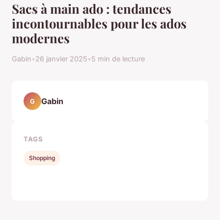
Sacs à main ado : tendances
incontournables pour les ados
modernes
Gabin
•
26 janvier 2025
•
5 min de lecture
Gabin
G
TAGS
Shopping