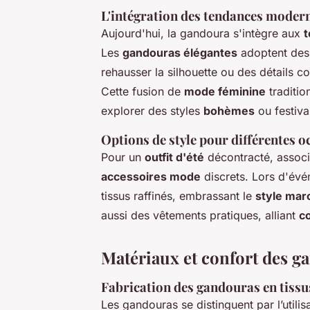
L'intégration des tendances moder
Aujourd'hui, la gandoura s'intègre aux
Les
gandouras élégantes
adoptent des
rehausser la silhouette ou des détails c
Cette fusion de
mode féminine
traditio
explorer des styles
bohèmes
ou festiva
Options de style pour différentes o
Pour un
outfit d'été
décontracté, associ
accessoires mode
discrets. Lors d'évé
tissus raffinés, embrassant le
style mar
aussi des vêtements pratiques, alliant
co
Matériaux et confort des g
Fabrication des gandouras en tissu
Les gandouras se distinguent par l’utili