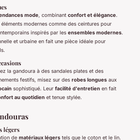
nes
tendances mode
, combinant
confort et élégance
.
 éléments modernes comme des ceintures pour
ontemporains inspirés par les
ensembles modernes
.
nnelle et urbaine en fait une pièce idéale pour
ls.
ccasions
ez la gandoura à des sandales plates et des
nements festifs, misez sur des
robes longues
aux
ocain
sophistiqué. Leur
facilité d'entretien
en fait
nfort au quotidien
et tenue stylée.
andouras
s légers
sation de
matériaux légers
tels que le coton et le lin.