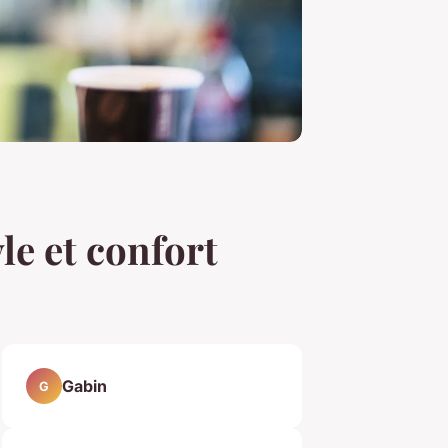
le et confort
Gabin
G