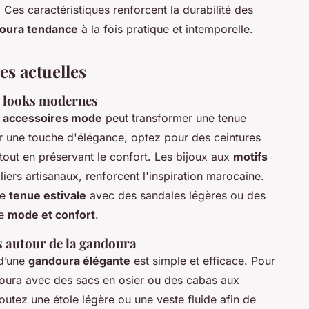
 Ces caractéristiques renforcent la durabilité des
oura tendance
à la fois pratique et intemporelle.
es actuelles
s looks modernes
s
accessoires mode
peut transformer une tenue
r une touche d'élégance, optez pour des ceintures
e tout en préservant le confort. Les bijoux aux
motifs
iers artisanaux, renforcent l'inspiration marocaine.
re
tenue estivale
avec des sandales légères ou des
re
mode et confort
.
s autour de la gandoura
d’une
gandoura élégante
est simple et efficace. Pour
doura avec des sacs en osier ou des cabas aux
joutez une étole légère ou une veste fluide afin de