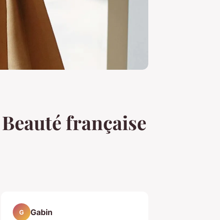
 Beauté française
Gabin
G