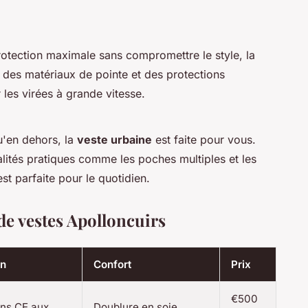
otection maximale sans compromettre le style, la
des matériaux de pointe et des protections
 les virées à grande vitesse.
u'en dehors, la
veste urbaine
est faite pour vous.
lités pratiques comme les poches multiples et les
est parfaite pour le quotidien.
e vestes Apolloncuirs
on
Confort
Prix
€500
ons CE aux
Doublure en soie,