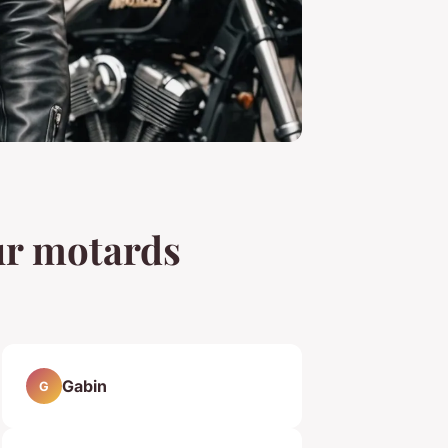
our motards
Gabin
G