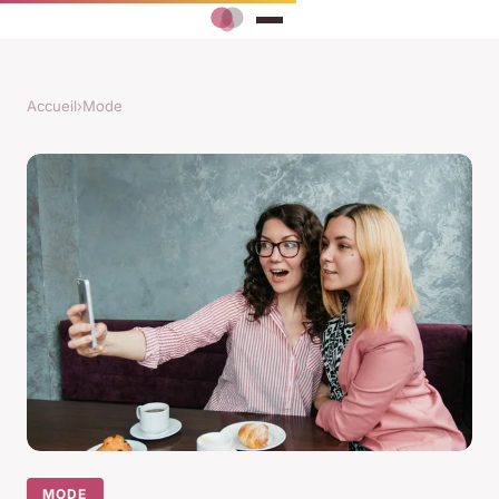
Accueil
›
Mode
MODE