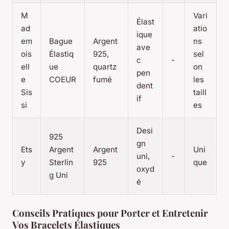
M
Vari
Élast
ad
atio
ique
em
Bague
Argent
ns
ave
ois
Élastiq
925,
sel
c
-
ell
ue
quartz
on
pen
e
COEUR
fumé
les
dent
Sis
taill
if
si
es
Desi
925
gn
Ets
Argent
Argent
Uni
uni,
-
y
Sterlin
925
que
oxyd
g Uni
é
Conseils Pratiques pour Porter et Entretenir
Vos Bracelets Élastiques