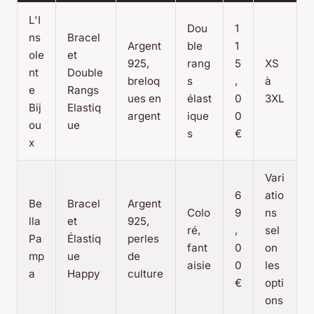
L'I
Dou
1
ns
Bracel
Argent
ble
1
ole
et
925,
rang
5
XS
nt
Double
breloq
s
,
à
e
Rangs
ues en
élast
0
3XL
Bij
Elastiq
argent
ique
0
ou
ue
s
€
x
Vari
6
atio
Be
Bracel
Argent
Colo
9
ns
lla
et
925,
ré,
,
sel
Pa
Élastiq
perles
fant
0
on
mp
ue
de
aisie
0
les
a
Happy
culture
€
opti
ons