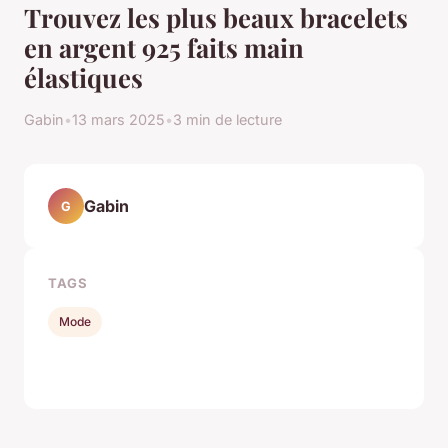
Trouvez les plus beaux bracelets
en argent 925 faits main
élastiques
Gabin
•
13 mars 2025
•
3 min de lecture
Gabin
G
TAGS
Mode