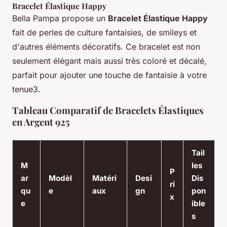
Bracelet Élastique Happy
Bella Pampa propose un
Bracelet Élastique Happy
fait de perles de culture fantaisies, de smileys et
d'autres éléments décoratifs. Ce bracelet est non
seulement élégant mais aussi très coloré et décalé,
parfait pour ajouter une touche de fantaisie à votre
tenue3.
Tableau Comparatif de Bracelets Élastiques
en Argent 925
Tail
M
les
P
ar
Modèl
Matéri
Desi
Dis
ri
qu
e
aux
gn
pon
x
e
ible
s