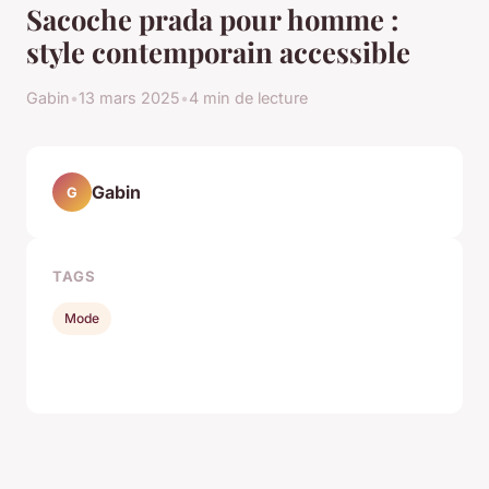
Sacoche prada pour homme :
style contemporain accessible
Gabin
•
13 mars 2025
•
4 min de lecture
Gabin
G
TAGS
Mode