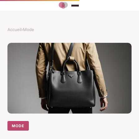
Accueil
›
Mode
MODE