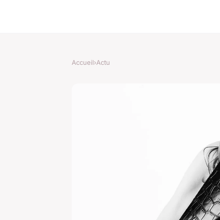
Accueil
›
Actu