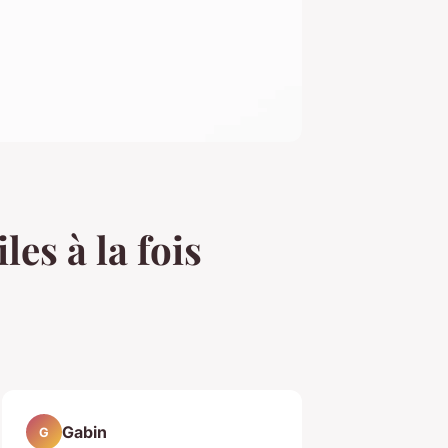
es à la fois
Gabin
G