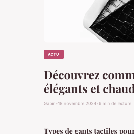
ACTU
Découvrez comment
élégants et chaud
Gabin
•
18 novembre 2024
•
6 min de lecture
Types de gants tactiles pour